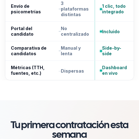
3
Envío de
1 clic, todo
plataformas
psicometrías
integrado
distintas
Portal del
No
Incluido
candidato
centralizado
Comparativa de
Manual y
Side-by-
candidatos
lenta
side
Métricas (TTH,
Dashboard
Dispersas
fuentes, etc.)
en vivo
Tu primera contratación esta
semana