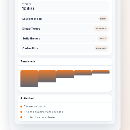
TIEMPO
12 días
Laura Méndez
Final
Diego Torres
Proceso
Sofía Herrera
Filtro
Carlos Ríos
Cerrado
Tendencia
Actividad
CVs centralizados
Pruebas psicométricas enviadas
Shortlist lista para cliente