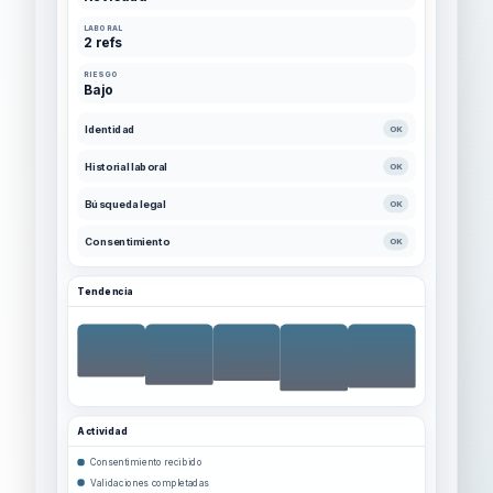
LABORAL
2 refs
RIESGO
Bajo
Identidad
OK
Historial laboral
OK
Búsqueda legal
OK
Consentimiento
OK
Tendencia
Actividad
Consentimiento recibido
Validaciones completadas