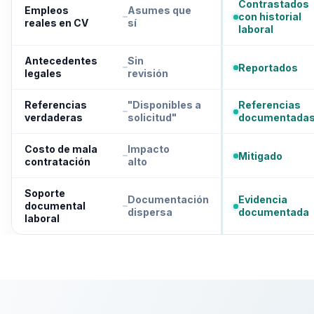
Contrastados
Empleos
Asumes que
con historial
reales en CV
sí
laboral
Antecedentes
Sin
Reportados
legales
revisión
Referencias
"Disponibles a
Referencias
verdaderas
solicitud"
documentada
Costo de mala
Impacto
Mitigado
contratación
alto
Soporte
Documentación
Evidencia
documental
dispersa
documentada
laboral