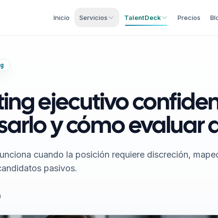
Inicio
Servicios
TalentDeck
Precios
Bl
ng
ng ejecutivo confiden
arlo y cómo evaluar d
funciona cuando la posición requiere discreción, map
candidatos pasivos.
a