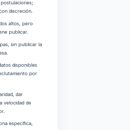
postulaciones;
con discreción.
os altos, pero
ene publicar.
as, sin publicar la
esa.
atos disponibles
reclutamiento por
aridad, dar
a velocidad de
or.
na específica,