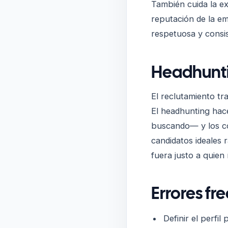
También cuida la e
reputación de la em
respetuosa y consist
Headhuntin
El reclutamiento tr
El headhunting hace
buscando— y los con
candidatos ideales 
fuera justo a quien
Errores fr
Definir el perfil