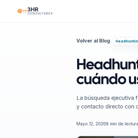
Saltar al contenido
3HR
CONSULTORES
Volver al Blog
Headhunti
Headhunti
cuándo us
La búsqueda ejecutiva 
y contacto directo con 
Mayo 12, 2026
8 min de lectur