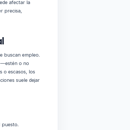
de afectar la
r precisa,
l
que buscan empleo.
do —estén o no
s o escasos, los
ciones suele dejar
l puesto.