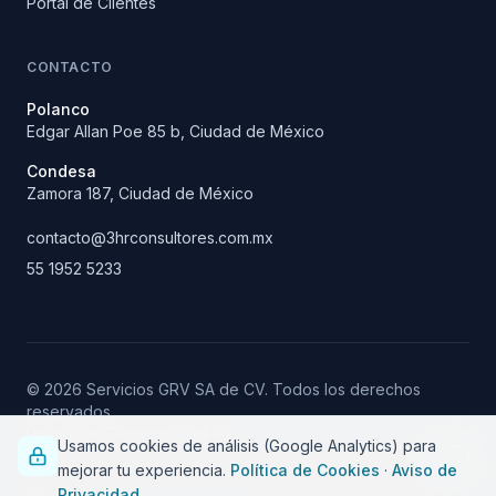
Portal de Clientes
CONTACTO
Polanco
Edgar Allan Poe 85 b, Ciudad de México
Condesa
Zamora 187, Ciudad de México
contacto@
3hrconsultores.com.mx
55 1952 5233
© 2026 Servicios GRV SA de CV. Todos los derechos
reservados.
Privacidad
Términos
Cookies
Usamos cookies de análisis (Google Analytics) para
mejorar tu experiencia.
Política de Cookies
·
Aviso de
Sitio y sistemas desarrollados por
Fuera de la Caja — software a
medida
Privacidad